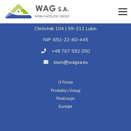
World Acoustic Group S.A.
Chróstnik 104 | 59-311 Lubin
NIP: 692-22-60-445
+48 767 592 050
biuro@wagsa.eu
O Firmie
Produkty i Usługi
Realizacje
Kontakt