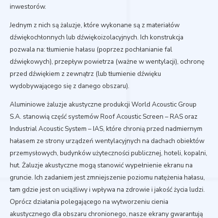
inwestorów.
Jednym z nich są żaluzje, które wykonane są z materiałów
dźwiękochłonnych lub dźwiękoizolacyjnych. Ich konstrukcja
pozwala na: tłumienie hałasu (poprzez pochłanianie fal
dźwiękowych), przepływ powietrza (ważne w wentylacji), ochronę
przed dźwiękiem z zewnątrz (lub tłumienie dźwięku
wydobywającego się z danego obszaru).
Aluminiowe żaluzje akustyczne produkcji World Acoustic Group
S.A. stanowią część systemów Roof Acoustic Screen – RAS oraz
Industrial Acoustic System – IAS, które chronią przed nadmiernym
hałasem ze strony urządzeń wentylacyjnych na dachach obiektów
przemysłowych, budynków użyteczności publicznej, hoteli, kopalni,
hut. Żaluzje akustyczne mogą stanowić wypełnienie ekranu na
gruncie. Ich zadaniem jest zmniejszenie poziomu natężenia hałasu,
tam gdzie jest on uciążliwy i wpływa na zdrowie i jakość życia ludzi.
Oprócz działania polegającego na wytworzeniu cienia
akustycznego dla obszaru chronionego, nasze ekrany gwarantują