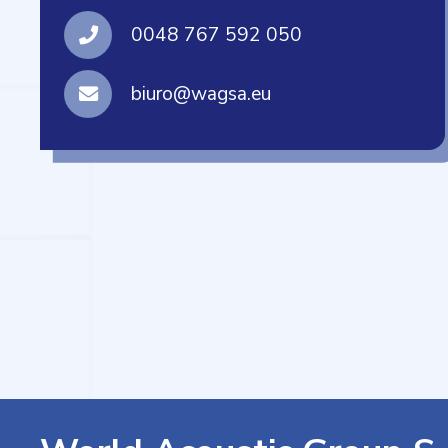
0048 767 592 050
biuro@wagsa.eu