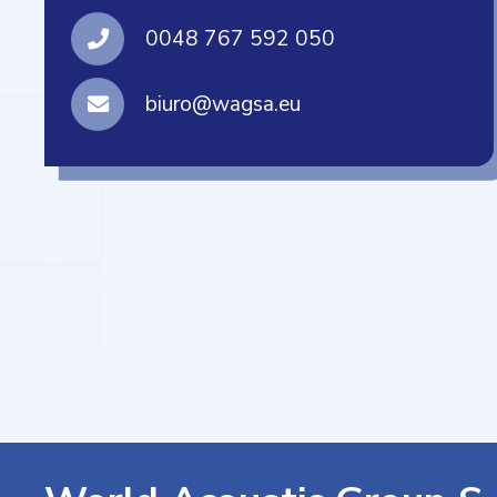
0048 767 592 050
biuro@wagsa.eu